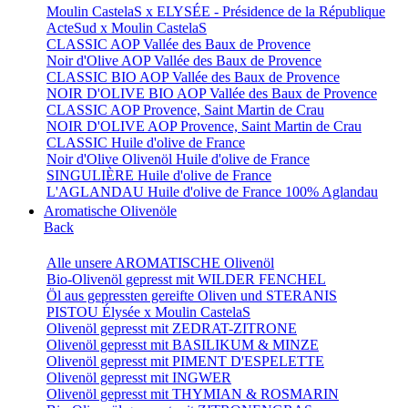
Moulin CastelaS x ELYSÉE - Présidence de la République
ActeSud x Moulin CastelaS
CLASSIC AOP Vallée des Baux de Provence
Noir d'Olive AOP Vallée des Baux de Provence
CLASSIC BIO AOP Vallée des Baux de Provence
NOIR D'OLIVE BIO AOP Vallée des Baux de Provence
CLASSIC AOP Provence, Saint Martin de Crau
NOIR D'OLIVE AOP Provence, Saint Martin de Crau
CLASSIC Huile d'olive de France
Noir d'Olive Olivenöl Huile d'olive de France
SINGULIÈRE Huile d'olive de France
L'AGLANDAU Huile d'olive de France 100% Aglandau
Aromatische Olivenöle
Back
Alle unsere AROMATISCHE Olivenöl
Bio-Olivenöl gepresst mit WILDER FENCHEL
Öl aus gepressten gereifte Oliven und STERANIS
PISTOU Élysée x Moulin CastelaS
Olivenöl gepresst mit ZEDRAT-ZITRONE
Olivenöl gepresst mit BASILIKUM & MINZE
Olivenöl gepresst mit PIMENT D'ESPELETTE
Olivenöl gepresst mit INGWER
Olivenöl gepresst mit THYMIAN & ROSMARIN