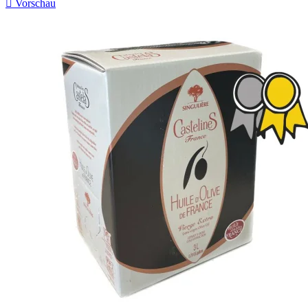

Vorschau