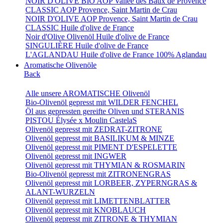
NOIR D'OLIVE BIO AOP Vallée des Baux de Provence
CLASSIC AOP Provence, Saint Martin de Crau
NOIR D'OLIVE AOP Provence, Saint Martin de Crau
CLASSIC Huile d'olive de France
Noir d'Olive Olivenöl Huile d'olive de France
SINGULIÈRE Huile d'olive de France
L'AGLANDAU Huile d'olive de France 100% Aglandau
Aromatische Olivenöle
Back
Alle unsere AROMATISCHE Olivenöl
Bio-Olivenöl gepresst mit WILDER FENCHEL
Öl aus gepressten gereifte Oliven und STERANIS
PISTOU Élysée x Moulin CastelaS
Olivenöl gepresst mit ZEDRAT-ZITRONE
Olivenöl gepresst mit BASILIKUM & MINZE
Olivenöl gepresst mit PIMENT D'ESPELETTE
Olivenöl gepresst mit INGWER
Olivenöl gepresst mit THYMIAN & ROSMARIN
Bio-Olivenöl gepresst mit ZITRONENGRAS
Olivenöl gepresst mit LORBEER, ZYPERNGRAS &
ALANT-WURZELN
Olivenöl gepresst mit LIMETTENBLATTER
Olivenöl gepresst mit KNOBLAUCH
Olivenöl gepresst mit ZITRONE & THYMIAN