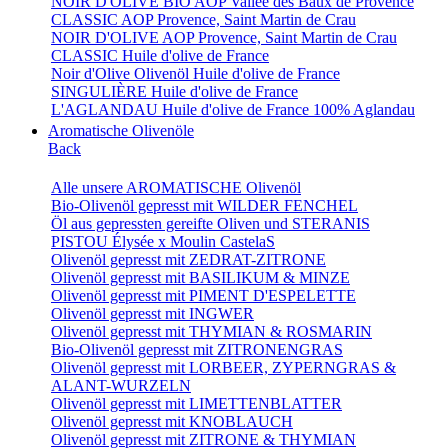
NOIR D'OLIVE BIO AOP Vallée des Baux de Provence
CLASSIC AOP Provence, Saint Martin de Crau
NOIR D'OLIVE AOP Provence, Saint Martin de Crau
CLASSIC Huile d'olive de France
Noir d'Olive Olivenöl Huile d'olive de France
SINGULIÈRE Huile d'olive de France
L'AGLANDAU Huile d'olive de France 100% Aglandau
Aromatische Olivenöle
Back
Alle unsere AROMATISCHE Olivenöl
Bio-Olivenöl gepresst mit WILDER FENCHEL
Öl aus gepressten gereifte Oliven und STERANIS
PISTOU Élysée x Moulin CastelaS
Olivenöl gepresst mit ZEDRAT-ZITRONE
Olivenöl gepresst mit BASILIKUM & MINZE
Olivenöl gepresst mit PIMENT D'ESPELETTE
Olivenöl gepresst mit INGWER
Olivenöl gepresst mit THYMIAN & ROSMARIN
Bio-Olivenöl gepresst mit ZITRONENGRAS
Olivenöl gepresst mit LORBEER, ZYPERNGRAS &
ALANT-WURZELN
Olivenöl gepresst mit LIMETTENBLATTER
Olivenöl gepresst mit KNOBLAUCH
Olivenöl gepresst mit ZITRONE & THYMIAN