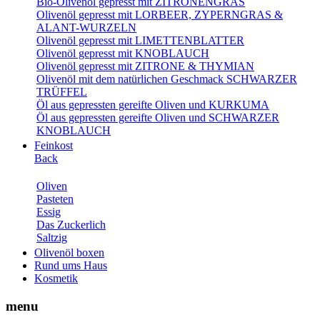
Bio-Olivenöl gepresst mit ZITRONENGRAS
Olivenöl gepresst mit LORBEER, ZYPERNGRAS &
ALANT-WURZELN
Olivenöl gepresst mit LIMETTENBLATTER
Olivenöl gepresst mit KNOBLAUCH
Olivenöl gepresst mit ZITRONE & THYMIAN
Olivenöl mit dem natürlichen Geschmack SCHWARZER
TRÜFFEL
Öl aus gepressten gereifte Oliven und KURKUMA
Öl aus gepressten gereifte Oliven und SCHWARZER
KNOBLAUCH
Feinkost
Back
Oliven
Pasteten
Essig
Das Zuckerlich
Saltzig
Olivenöl boxen
Rund ums Haus
Kosmetik
menu