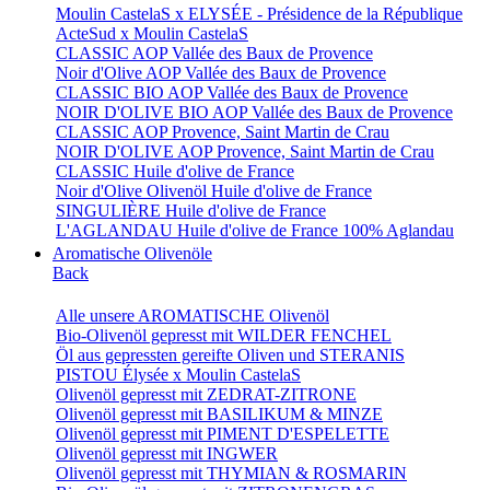
Moulin CastelaS x ELYSÉE - Présidence de la République
ActeSud x Moulin CastelaS
CLASSIC AOP Vallée des Baux de Provence
Noir d'Olive AOP Vallée des Baux de Provence
CLASSIC BIO AOP Vallée des Baux de Provence
NOIR D'OLIVE BIO AOP Vallée des Baux de Provence
CLASSIC AOP Provence, Saint Martin de Crau
NOIR D'OLIVE AOP Provence, Saint Martin de Crau
CLASSIC Huile d'olive de France
Noir d'Olive Olivenöl Huile d'olive de France
SINGULIÈRE Huile d'olive de France
L'AGLANDAU Huile d'olive de France 100% Aglandau
Aromatische Olivenöle
Back
Alle unsere AROMATISCHE Olivenöl
Bio-Olivenöl gepresst mit WILDER FENCHEL
Öl aus gepressten gereifte Oliven und STERANIS
PISTOU Élysée x Moulin CastelaS
Olivenöl gepresst mit ZEDRAT-ZITRONE
Olivenöl gepresst mit BASILIKUM & MINZE
Olivenöl gepresst mit PIMENT D'ESPELETTE
Olivenöl gepresst mit INGWER
Olivenöl gepresst mit THYMIAN & ROSMARIN