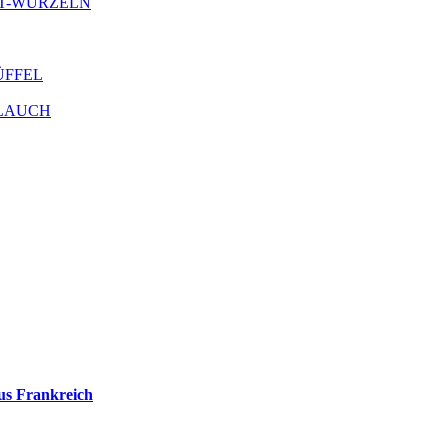
ANT-WURZELN
RÜFFEL
OBLAUCH
us Frankreich