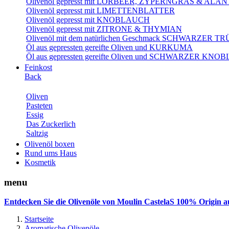
Olivenöl gepresst mit LORBEER, ZYPERNGRAS & AL
Olivenöl gepresst mit LIMETTENBLATTER
Olivenöl gepresst mit KNOBLAUCH
Olivenöl gepresst mit ZITRONE & THYMIAN
Olivenöl mit dem natürlichen Geschmack SCHWARZER T
Öl aus gepressten gereifte Oliven und KURKUMA
Öl aus gepressten gereifte Oliven und SCHWARZER KN
Feinkost
Back
Oliven
Pasteten
Essig
Das Zuckerlich
Saltzig
Olivenöl boxen
Rund ums Haus
Kosmetik
menu
Entdecken Sie die Olivenöle von Moulin CastelaS 100% Origin a
Startseite
Aromatische Olivenöle