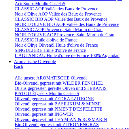
ActeSud x Moulin CastelaS
CLASSIC AOP Vallée des Baux de Provence
Noir d'Olive AOP Vallée des Baux de Provence
CLASSIC BIO AOP Vallée des Baux de Provence
NOIR D'OLIVE BIO AOP Vallée des Baux de Provence
CLASSIC AOP Provence, Saint Martin de Crau
NOIR D'OLIVE AOP Provence, Saint Martin de Crau
CLASSIC Huile d'olive de France
Noir d'Olive Olivenöl Huile d'olive de France
SINGULIÈRE Huile d'olive de France
L'AGLANDAU Huile d'olive de France 100% Aglandau
Aromatische Olivenöle
Back
Alle unsere AROMATISCHE Olivenöl
Bio-Olivenöl gepresst mit WILDER FENCHEL
Öl aus gepressten gereifte Oliven und STERANIS
PISTOU Élysée x Moulin CastelaS
Olivenöl gepresst mit ZEDRAT-ZITRONE
Olivenöl gepresst mit BASILIKUM & MINZE
Olivenöl gepresst mit PIMENT D'ESPELETTE
Olivenöl gepresst mit INGWER
Olivenöl gepresst mit THYMIAN & ROSMARIN
Bio-Olivenöl gepresst mit ZITRONENGRAS