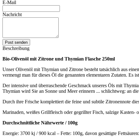
E-Mail
Nachricht
Post senden
Beschreibung
Bio-Olivenöl mit Zitrone und Thymian Flasche 250ml
Unser Olivenöl mit Thymian und Zitrone besteht tatsächlich aus einem
vermengt man für dieses Öl die genannten elementaren Zutaten. Es ist
Der intensive und überraschende Geschmack unseres Öls mit Thymian
Thymian wird Sie an Sonne und Meer erinnern ... schlichtweg: an di
Durch ihre Frische komplettiert die feine und subtile Zitronennote d
Marinaden, weißes Grillfleisch oder gegrillter Fisch, salzige Kasten-
Durchschnittliche Nährwerte / 100g
Energie: 3700 kj / 900 kcal – Fette: 100g, davon gesättigte Fettsäur