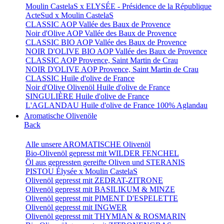
Moulin CastelaS x ELYSÉE - Présidence de la République
ActeSud x Moulin CastelaS
CLASSIC AOP Vallée des Baux de Provence
Noir d'Olive AOP Vallée des Baux de Provence
CLASSIC BIO AOP Vallée des Baux de Provence
NOIR D'OLIVE BIO AOP Vallée des Baux de Provence
CLASSIC AOP Provence, Saint Martin de Crau
NOIR D'OLIVE AOP Provence, Saint Martin de Crau
CLASSIC Huile d'olive de France
Noir d'Olive Olivenöl Huile d'olive de France
SINGULIÈRE Huile d'olive de France
L'AGLANDAU Huile d'olive de France 100% Aglandau
Aromatische Olivenöle
Back
Alle unsere AROMATISCHE Olivenöl
Bio-Olivenöl gepresst mit WILDER FENCHEL
Öl aus gepressten gereifte Oliven und STERANIS
PISTOU Élysée x Moulin CastelaS
Olivenöl gepresst mit ZEDRAT-ZITRONE
Olivenöl gepresst mit BASILIKUM & MINZE
Olivenöl gepresst mit PIMENT D'ESPELETTE
Olivenöl gepresst mit INGWER
Olivenöl gepresst mit THYMIAN & ROSMARIN