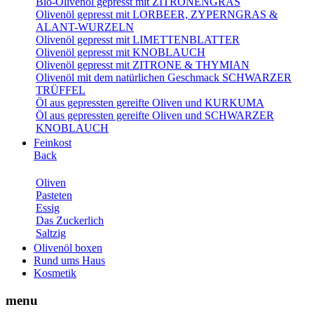
Bio-Olivenöl gepresst mit ZITRONENGRAS
Olivenöl gepresst mit LORBEER, ZYPERNGRAS &
ALANT-WURZELN
Olivenöl gepresst mit LIMETTENBLATTER
Olivenöl gepresst mit KNOBLAUCH
Olivenöl gepresst mit ZITRONE & THYMIAN
Olivenöl mit dem natürlichen Geschmack SCHWARZER
TRÜFFEL
Öl aus gepressten gereifte Oliven und KURKUMA
Öl aus gepressten gereifte Oliven und SCHWARZER
KNOBLAUCH
Feinkost
Back
Oliven
Pasteten
Essig
Das Zuckerlich
Saltzig
Olivenöl boxen
Rund ums Haus
Kosmetik
menu