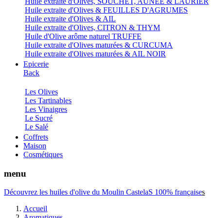
Huile extraite d'Olives, SOUCHET, AUNEE & LAURIER
Huile extraite d'Olives & FEUILLES D'AGRUMES
Huile extraite d'Olives & AIL
Huile extraite d'Olives, CITRON & THYM
Huile d'Olive arôme naturel TRUFFE
Huile extraite d'Olives maturées & CURCUMA
Huile extraite d'Olives maturées & AIL NOIR
Epicerie
Back
Les Olives
Les Tartinables
Les Vinaigres
Le Sucré
Le Salé
Coffrets
Maison
Cosmétiques
menu
Découvrez les huiles d'olive du Moulin CastelaS 100% française
s
Accueil
Aromatiques