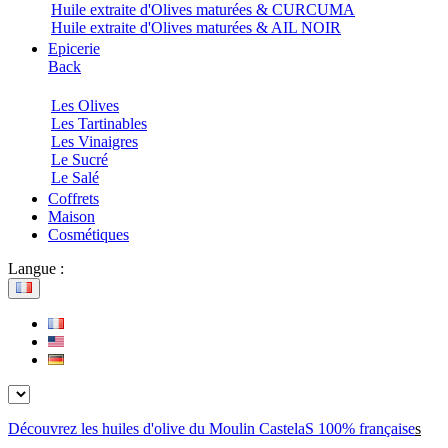
Huile extraite d'Olives maturées & CURCUMA
Huile extraite d'Olives maturées & AIL NOIR
Epicerie
Back
Les Olives
Les Tartinables
Les Vinaigres
Le Sucré
Le Salé
Coffrets
Maison
Cosmétiques
Langue :
Découvrez les huiles d'olive du Moulin CastelaS 100% française
s