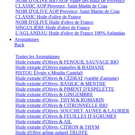
NOIR D'OLIVE BIO AOP Vallée des Baux de Provence
CLASSIC AOP Provence, Saint Martin de Crau
NOIR D'OLIVE AOP Provence, Saint Martin de Crau
CLASSIC Huile d'olive de France
NOIR D'OLIVE Huile d'olive de France
SINGULIÈRE Huile d'olive de France
L'AGLANDAU Huile d'olive de France 100% Aglandau
Aromatiques
Back
Toutes les Aromatiques
Huile extraite d'Olives & FENOUIL SAUVAGE BIO
Huile extraite d'Olives maturées & BADIANE
PISTOU Élysée x Moulin CastelaS
Huile extraite d'Olives & CÉDRAT (variété d'agrume)
Huile extraite d'Olives, BASILIC & MENTHE
Huile extraite d'Olives & PIMENT D'ESPELETTE
Huile extraite d'Olives & GINGEMBRE
Huile extraite d'Olives, THYM & ROMARIN
Huile extraite d'Olives & CITRONNELLE BIO
Huile extraite d'Olives, SOUCHET, AUNEE & LAURIER
Huile extraite d'Olives & FEUILLES D'AGRUMES
Huile extraite d'Olives & AIL
Huile extraite d'Olives, CITRON & THYM
Huile d'Olive arôme naturel TRUFFE