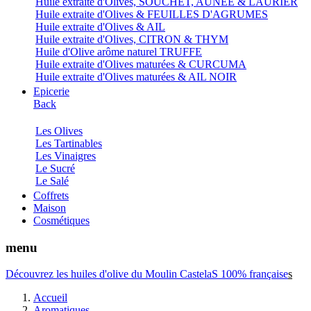
Huile extraite d'Olives, SOUCHET, AUNEE & LAURIER
Huile extraite d'Olives & FEUILLES D'AGRUMES
Huile extraite d'Olives & AIL
Huile extraite d'Olives, CITRON & THYM
Huile d'Olive arôme naturel TRUFFE
Huile extraite d'Olives maturées & CURCUMA
Huile extraite d'Olives maturées & AIL NOIR
Epicerie
Back
Les Olives
Les Tartinables
Les Vinaigres
Le Sucré
Le Salé
Coffrets
Maison
Cosmétiques
menu
Découvrez les huiles d'olive du Moulin CastelaS 100% française
s
Accueil
Aromatiques