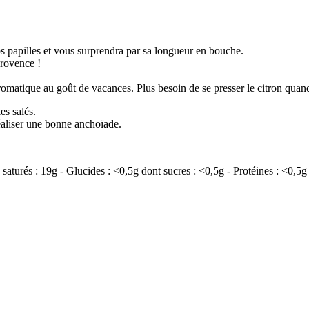
os papilles et vous surprendra par sa longueur en bouche.
Provence !
 aromatique au goût de vacances.
Plus besoin de se presser le citron qua
es salés.
éaliser une bonne anchoïade.
 saturés : 19g - Glucides : <0,5g dont sucres : <0,5g - Protéines : <0,5g 