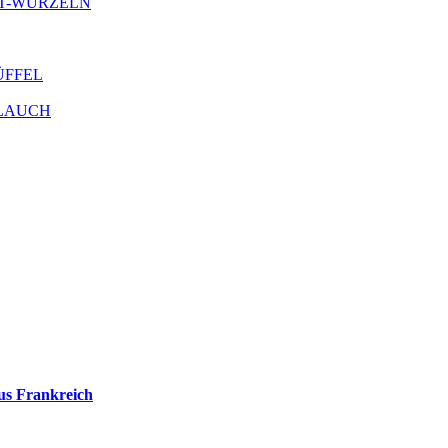
ANT-WURZELN
RÜFFEL
OBLAUCH
us Frankreich