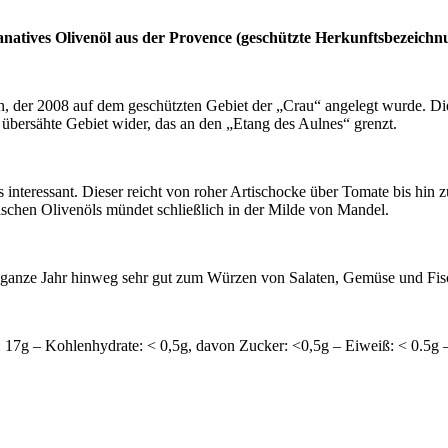
tranatives Olivenöl aus der Provence (geschützte Herkunftsbezeich
 der 2008 auf dem geschützten Gebiet der „Crau“ angelegt wurde. Die
 übersähte Gebiet wider, das an den „Etang des Aulnes“ grenzt.
nteressant. Dieser reicht von roher Artischocke über Tomate bis hin 
schen Olivenöls mündet schließlich in der Milde von Mandel.
as ganze Jahr hinweg sehr gut zum Würzen von Salaten, Gemüse und Fis
en: 17g – Kohlenhydrate: < 0,5g, davon Zucker: <0,5g – Eiweiß: < 0.5g 