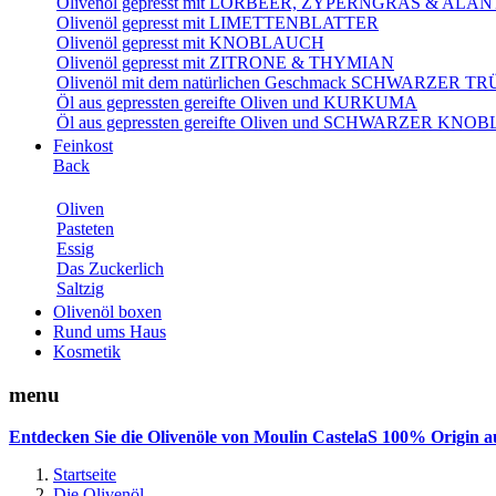
Olivenöl gepresst mit LORBEER, ZYPERNGRAS & AL
Olivenöl gepresst mit LIMETTENBLATTER
Olivenöl gepresst mit KNOBLAUCH
Olivenöl gepresst mit ZITRONE & THYMIAN
Olivenöl mit dem natürlichen Geschmack SCHWARZER T
Öl aus gepressten gereifte Oliven und KURKUMA
Öl aus gepressten gereifte Oliven und SCHWARZER KN
Feinkost
Back
Oliven
Pasteten
Essig
Das Zuckerlich
Saltzig
Olivenöl boxen
Rund ums Haus
Kosmetik
menu
Entdecken Sie die Olivenöle von Moulin CastelaS 100% Origin a
Startseite
Die Olivenöl