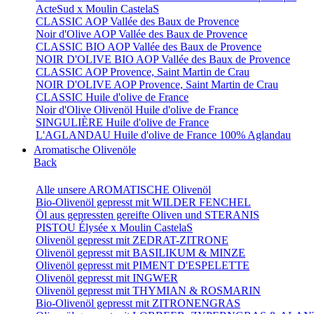
ActeSud x Moulin CastelaS
CLASSIC AOP Vallée des Baux de Provence
Noir d'Olive AOP Vallée des Baux de Provence
CLASSIC BIO AOP Vallée des Baux de Provence
NOIR D'OLIVE BIO AOP Vallée des Baux de Provence
CLASSIC AOP Provence, Saint Martin de Crau
NOIR D'OLIVE AOP Provence, Saint Martin de Crau
CLASSIC Huile d'olive de France
Noir d'Olive Olivenöl Huile d'olive de France
SINGULIÈRE Huile d'olive de France
L'AGLANDAU Huile d'olive de France 100% Aglandau
Aromatische Olivenöle
Back
Alle unsere AROMATISCHE Olivenöl
Bio-Olivenöl gepresst mit WILDER FENCHEL
Öl aus gepressten gereifte Oliven und STERANIS
PISTOU Élysée x Moulin CastelaS
Olivenöl gepresst mit ZEDRAT-ZITRONE
Olivenöl gepresst mit BASILIKUM & MINZE
Olivenöl gepresst mit PIMENT D'ESPELETTE
Olivenöl gepresst mit INGWER
Olivenöl gepresst mit THYMIAN & ROSMARIN
Bio-Olivenöl gepresst mit ZITRONENGRAS