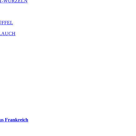
ANT-WURZELN
RÜFFEL
OBLAUCH
us Frankreich