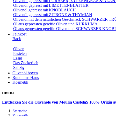
Olivenöl gepresst mit LORBEER, ZYPERNGRAS & AL
Olivenöl gepresst mit LIMETTENBLATTER
Olivenöl gepresst mit KNOBLAUCH
Olivenöl gepresst mit ZITRONE & THYMIAN
Olivenöl mit dem natürlichen Geschmack SCHWARZER T
Öl aus gepressten gereifte Oliven und KURKUMA
Öl aus gepressten gereifte Oliven und SCHWARZER KN
Feinkost
Back
Oliven
Pasteten
Essig
Das Zuckerlich
Saltzig
Olivenöl boxen
Rund ums Haus
Kosmetik
menu
Entdecken Sie die Olivenöle von Moulin CastelaS 100% Origin a
Startseite
Kosmetik