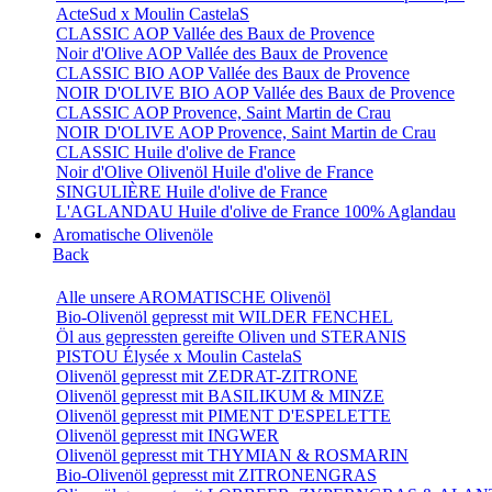
ActeSud x Moulin CastelaS
CLASSIC AOP Vallée des Baux de Provence
Noir d'Olive AOP Vallée des Baux de Provence
CLASSIC BIO AOP Vallée des Baux de Provence
NOIR D'OLIVE BIO AOP Vallée des Baux de Provence
CLASSIC AOP Provence, Saint Martin de Crau
NOIR D'OLIVE AOP Provence, Saint Martin de Crau
CLASSIC Huile d'olive de France
Noir d'Olive Olivenöl Huile d'olive de France
SINGULIÈRE Huile d'olive de France
L'AGLANDAU Huile d'olive de France 100% Aglandau
Aromatische Olivenöle
Back
Alle unsere AROMATISCHE Olivenöl
Bio-Olivenöl gepresst mit WILDER FENCHEL
Öl aus gepressten gereifte Oliven und STERANIS
PISTOU Élysée x Moulin CastelaS
Olivenöl gepresst mit ZEDRAT-ZITRONE
Olivenöl gepresst mit BASILIKUM & MINZE
Olivenöl gepresst mit PIMENT D'ESPELETTE
Olivenöl gepresst mit INGWER
Olivenöl gepresst mit THYMIAN & ROSMARIN
Bio-Olivenöl gepresst mit ZITRONENGRAS