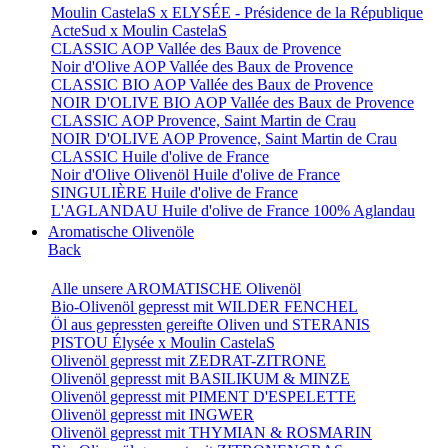
Moulin CastelaS x ELYSÉE - Présidence de la République
ActeSud x Moulin CastelaS
CLASSIC AOP Vallée des Baux de Provence
Noir d'Olive AOP Vallée des Baux de Provence
CLASSIC BIO AOP Vallée des Baux de Provence
NOIR D'OLIVE BIO AOP Vallée des Baux de Provence
CLASSIC AOP Provence, Saint Martin de Crau
NOIR D'OLIVE AOP Provence, Saint Martin de Crau
CLASSIC Huile d'olive de France
Noir d'Olive Olivenöl Huile d'olive de France
SINGULIÈRE Huile d'olive de France
L'AGLANDAU Huile d'olive de France 100% Aglandau
Aromatische Olivenöle
Back
Alle unsere AROMATISCHE Olivenöl
Bio-Olivenöl gepresst mit WILDER FENCHEL
Öl aus gepressten gereifte Oliven und STERANIS
PISTOU Élysée x Moulin CastelaS
Olivenöl gepresst mit ZEDRAT-ZITRONE
Olivenöl gepresst mit BASILIKUM & MINZE
Olivenöl gepresst mit PIMENT D'ESPELETTE
Olivenöl gepresst mit INGWER
Olivenöl gepresst mit THYMIAN & ROSMARIN