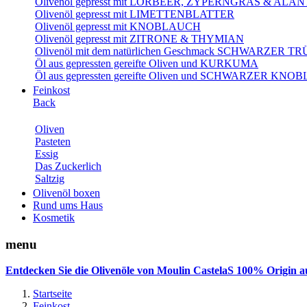
Olivenöl gepresst mit LORBEER, ZYPERNGRAS & AL
Olivenöl gepresst mit LIMETTENBLATTER
Olivenöl gepresst mit KNOBLAUCH
Olivenöl gepresst mit ZITRONE & THYMIAN
Olivenöl mit dem natürlichen Geschmack SCHWARZER T
Öl aus gepressten gereifte Oliven und KURKUMA
Öl aus gepressten gereifte Oliven und SCHWARZER KN
Feinkost
Back
Oliven
Pasteten
Essig
Das Zuckerlich
Saltzig
Olivenöl boxen
Rund ums Haus
Kosmetik
menu
Entdecken Sie die Olivenöle von Moulin CastelaS 100% Origin a
Startseite
Feinkost