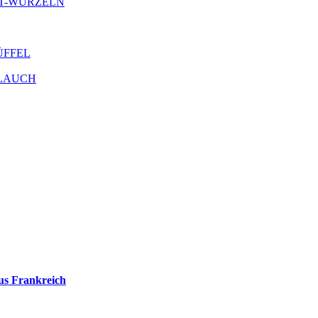
ANT-WURZELN
RÜFFEL
OBLAUCH
us Frankreich