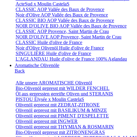
ActeSud x Moulin CastelaS
CLASSIC AOP Vallée des Baux de Provence
Noir d'Olive AOP Vallée des Baux de Provence
CLASSIC BIO AOP Vallée des Baux de Provence
NOIR D'OLIVE BIO AOP Vallée des Baux de Provence
CLASSIC AOP Provence, Saint Martin de Crau
NOIR D'OLIVE AOP Provence, Saint Martin de Crau
CLASSIC Huile d'olive de France
Noir d'Olive Olivenöl Huile d'olive de France
SINGULIÈRE Huile d'olive de France
L'AGLANDAU Huile d'olive de France 100% Aglandau
Aromatische Olivenöle
Back
Alle unsere AROMATISCHE Olivenöl
Bio-Olivenöl gepresst mit WILDER FENCHEL
Öl aus gepressten gereifte Oliven und STERANIS
PISTOU Élysée x Moulin CastelaS
Olivenöl gepresst mit ZEDRAT-ZITRONE
Olivenöl gepresst mit BASILIKUM & MINZE
Olivenöl gepresst mit PIMENT D'ESPELETTE
Olivenöl gepresst mit INGWER
Olivenöl gepresst mit THYMIAN & ROSMARIN
Bio-Olivenöl gepresst mit ZITRONENGRAS