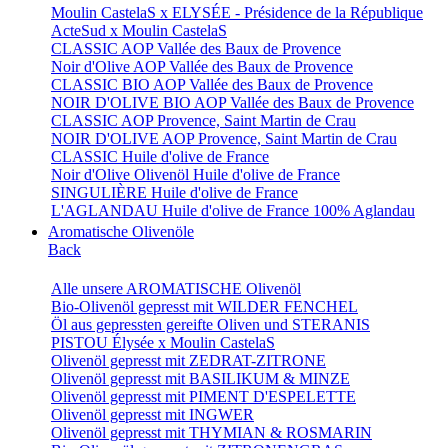
Moulin CastelaS x ELYSÉE - Présidence de la République
ActeSud x Moulin CastelaS
CLASSIC AOP Vallée des Baux de Provence
Noir d'Olive AOP Vallée des Baux de Provence
CLASSIC BIO AOP Vallée des Baux de Provence
NOIR D'OLIVE BIO AOP Vallée des Baux de Provence
CLASSIC AOP Provence, Saint Martin de Crau
NOIR D'OLIVE AOP Provence, Saint Martin de Crau
CLASSIC Huile d'olive de France
Noir d'Olive Olivenöl Huile d'olive de France
SINGULIÈRE Huile d'olive de France
L'AGLANDAU Huile d'olive de France 100% Aglandau
Aromatische Olivenöle
Back
Alle unsere AROMATISCHE Olivenöl
Bio-Olivenöl gepresst mit WILDER FENCHEL
Öl aus gepressten gereifte Oliven und STERANIS
PISTOU Élysée x Moulin CastelaS
Olivenöl gepresst mit ZEDRAT-ZITRONE
Olivenöl gepresst mit BASILIKUM & MINZE
Olivenöl gepresst mit PIMENT D'ESPELETTE
Olivenöl gepresst mit INGWER
Olivenöl gepresst mit THYMIAN & ROSMARIN