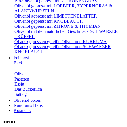
Bio-Olivenöl gepresst mit ZITRONENGRAS
Olivenöl gepresst mit LORBEER, ZYPERNGRAS &
ALANT-WURZELN
Olivenöl gepresst mit LIMETTENBLATTER
Olivenöl gepresst mit KNOBLAUCH
Olivenöl gepresst mit ZITRONE & THYMIAN
Olivenöl mit dem natürlichen Geschmack SCHWARZER
TRÜFFEL
Öl aus gepressten gereifte Oliven und KURKUMA
Öl aus gepressten gereifte Oliven und SCHWARZER
KNOBLAUCH
Feinkost
Back
Oliven
Pasteten
Essig
Das Zuckerlich
Saltzig
Olivenöl boxen
Rund ums Haus
Kosmetik
menu