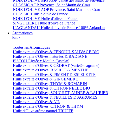
NOIR D'OLIVE BIO AOP Vallée des Baux de Provence
CLASSIC AOP Provence, Saint Martin de Crau
NOIR D'OLIVE AOP Provence, Saint Martin de Crau
CLASSIC Huile d'olive de France
NOIR D'OLIVE Huile d'olive de France
SINGULIÈRE Huile d'olive de France
L'AGLANDAU Huile d'olive de France 100% Aglandau
Aromatiques
Back
Toutes les Aromatiques
Huile extraite d'Olives & FENOUIL SAUVAGE BIO
Huile extraite d'Olives maturées & BADIANE
PISTOU Élysée x Moulin CastelaS
Huile extraite d'Olives & CÉDRAT (variété d'agrume)
Huile extraite d'Olives, BASILIC & MENTHE
Huile extraite d'Olives & PIMENT D'ESPELETTE
Huile extraite d'Olives & GINGEMBRE
Huile extraite d'Olives, THYM & ROMARIN
Huile extraite d'Olives & CITRONNELLE BIO
Huile extraite d'Olives, SOUCHET, AUNEE & LAURIER
Huile extraite d'Olives & FEUILLES D'AGRUMES
Huile extraite d'Olives & AIL
Huile extraite d'Olives, CITRON & THYM
Huile d'Olive arôme naturel TRUFFE