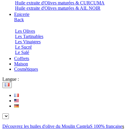
Huile extraite d'Olives maturées & CURCUMA
Huile extraite d'Olives maturées & AIL NOIR
Epicerie
Back
Les Olives
Les Tartinables
Les Vinaigres
Le Sucré
Le Salé
Coffrets
Maison
Cosmétiques
Langue :
Découvrez les huiles d'olive du Moulin CastelaS 100% française
s