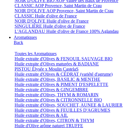
NOIR D'OLIVE BIO AOP Vallée des Baux de Provence
CLASSIC AOP Provence, Saint Martin de Crau
NOIR D'OLIVE AOP Provence, Saint Martin de Crau
CLASSIC Huile d'olive de France
NOIR D'OLIVE Huile d'olive de France
SINGULIÈRE Huile d'olive de France
L'AGLANDAU Huile d'olive de France 100% Aglandau
Aromatiques
Back
Toutes les Aromatiques
Huile extraite d'Olives & FENOUIL SAUVAGE BIO
Huile extraite d'Olives maturées & BADIANE
PISTOU Élysée x Moulin CastelaS
Huile extraite d'Olives & CÉDRAT (variété d'agrume)
Huile extraite d'Olives, BASILIC & MENTHE
Huile extraite d'Olives & PIMENT D'ESPELETTE
Huile extraite d'Olives & GINGEMBRE
Huile extraite d'Olives, THYM & ROMARIN
Huile extraite d'Olives & CITRONNELLE BIO
Huile extraite d'Olives, SOUCHET, AUNEE & LAURIER
Huile extraite d'Olives & FEUILLES D'AGRUMES
Huile extraite d'Olives & AIL
Huile extraite d'Olives, CITRON & THYM
Huile d'Olive arôme naturel TRUFFE