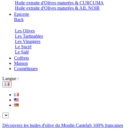
Huile extraite d'Olives maturées & CURCUMA
Huile extraite d'Olives maturées & AIL NOIR
Epicerie
Back
Les Olives
Les Tartinables
Les Vinaigres
Le Sucré
Le Salé
Coffrets
Maison
Cosmétiques
Langue :
Découvrez les huiles d'olive du Moulin CastelaS 100% française
s