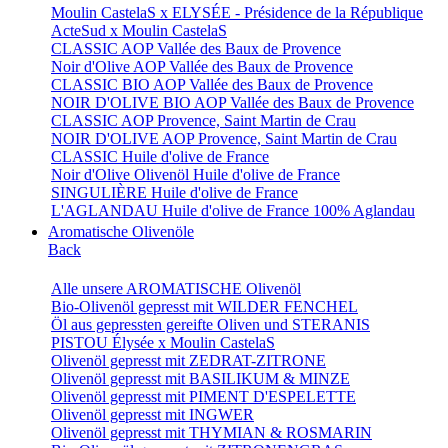
Moulin CastelaS x ELYSÉE - Présidence de la République
ActeSud x Moulin CastelaS
CLASSIC AOP Vallée des Baux de Provence
Noir d'Olive AOP Vallée des Baux de Provence
CLASSIC BIO AOP Vallée des Baux de Provence
NOIR D'OLIVE BIO AOP Vallée des Baux de Provence
CLASSIC AOP Provence, Saint Martin de Crau
NOIR D'OLIVE AOP Provence, Saint Martin de Crau
CLASSIC Huile d'olive de France
Noir d'Olive Olivenöl Huile d'olive de France
SINGULIÈRE Huile d'olive de France
L'AGLANDAU Huile d'olive de France 100% Aglandau
Aromatische Olivenöle
Back
Alle unsere AROMATISCHE Olivenöl
Bio-Olivenöl gepresst mit WILDER FENCHEL
Öl aus gepressten gereifte Oliven und STERANIS
PISTOU Élysée x Moulin CastelaS
Olivenöl gepresst mit ZEDRAT-ZITRONE
Olivenöl gepresst mit BASILIKUM & MINZE
Olivenöl gepresst mit PIMENT D'ESPELETTE
Olivenöl gepresst mit INGWER
Olivenöl gepresst mit THYMIAN & ROSMARIN