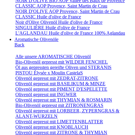
NOIR D'OLIVE BIO AOP Vallée des Baux de Provence
CLASSIC AOP Provence, Saint Martin de Crau
NOIR D'OLIVE AOP Provence, Saint Martin de Crau
CLASSIC Huile d'olive de France
Noir d'Olive Olivenöl Huile d'olive de France
SINGULIÈRE Huile d'olive de France
L'AGLANDAU Huile d'olive de France 100% Aglandau
Aromatische Olivenöle
Back
Alle unsere AROMATISCHE Olivenöl
Bio-Olivenöl gepresst mit WILDER FENCHEL
Öl aus gepressten gereifte Oliven und STERANIS
PISTOU Élysée x Moulin CastelaS
Olivenöl gepresst mit ZEDRAT-ZITRONE
Olivenöl gepresst mit BASILIKUM & MINZE
Olivenöl gepresst mit PIMENT D'ESPELETTE
Olivenöl gepresst mit INGWER
Olivenöl gepresst mit THYMIAN & ROSMARIN
Bio-Olivenöl gepresst mit ZITRONENGRAS
Olivenöl gepresst mit LORBEER, ZYPERNGRAS &
ALANT-WURZELN
Olivenöl gepresst mit LIMETTENBLATTER
Olivenöl gepresst mit KNOBLAUCH
Olivenöl gepresst mit ZITRONE & THYMIAN