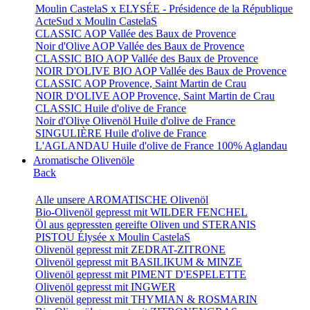
Moulin CastelaS x ELYSÉE - Présidence de la République
ActeSud x Moulin CastelaS
CLASSIC AOP Vallée des Baux de Provence
Noir d'Olive AOP Vallée des Baux de Provence
CLASSIC BIO AOP Vallée des Baux de Provence
NOIR D'OLIVE BIO AOP Vallée des Baux de Provence
CLASSIC AOP Provence, Saint Martin de Crau
NOIR D'OLIVE AOP Provence, Saint Martin de Crau
CLASSIC Huile d'olive de France
Noir d'Olive Olivenöl Huile d'olive de France
SINGULIÈRE Huile d'olive de France
L'AGLANDAU Huile d'olive de France 100% Aglandau
Aromatische Olivenöle
Back
Alle unsere AROMATISCHE Olivenöl
Bio-Olivenöl gepresst mit WILDER FENCHEL
Öl aus gepressten gereifte Oliven und STERANIS
PISTOU Élysée x Moulin CastelaS
Olivenöl gepresst mit ZEDRAT-ZITRONE
Olivenöl gepresst mit BASILIKUM & MINZE
Olivenöl gepresst mit PIMENT D'ESPELETTE
Olivenöl gepresst mit INGWER
Olivenöl gepresst mit THYMIAN & ROSMARIN