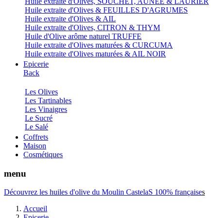
Huile extraite d'Olives, SOUCHET, AUNEE & LAURIER
Huile extraite d'Olives & FEUILLES D'AGRUMES
Huile extraite d'Olives & AIL
Huile extraite d'Olives, CITRON & THYM
Huile d'Olive arôme naturel TRUFFE
Huile extraite d'Olives maturées & CURCUMA
Huile extraite d'Olives maturées & AIL NOIR
Epicerie
Back
Les Olives
Les Tartinables
Les Vinaigres
Le Sucré
Le Salé
Coffrets
Maison
Cosmétiques
menu
Découvrez les huiles d'olive du Moulin CastelaS 100% française
s
Accueil
Epicerie