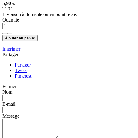
5,90 €
TTC
Livraison à domicile ou en point relais
Quantité
Ajouter au panier
Imprimer
Partager
Partager
Tweet
Pinterest
Fermer
Nom
E-mail
Message